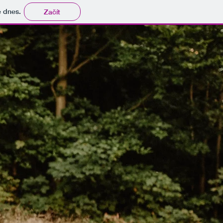
tě dnes.
Začít