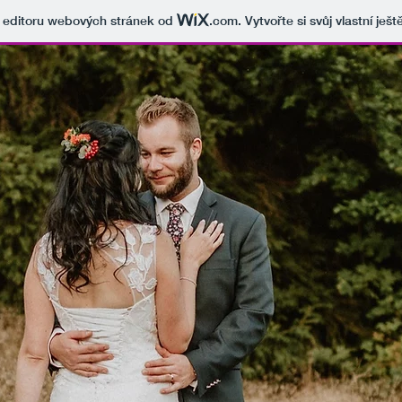
v editoru webových stránek od
.com
. Vytvořte si svůj vlastní ješ